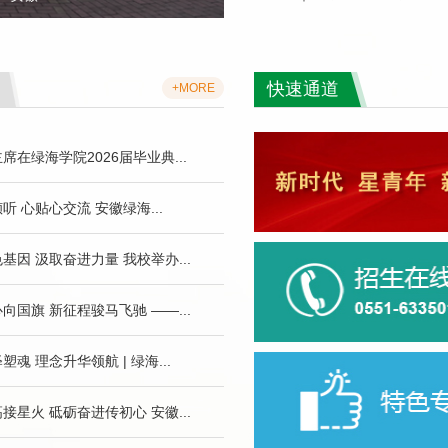
快速通道
+MORE
席在绿海学院2026届毕业典...
听 心贴心交流 安徽绿海...
基因 汲取奋进力量 我校举办...
向国旗 新征程骏马飞驰 ——...
生活 -
星青年导师风采
安徽绿海
塑魂 理念升华领航 | 绿海...
海有为”主
2014年，联合安徽大学、安徽师范大学等单位成立了安
徽当代社会主义核心价值体系研究中心，并担任中国红色
接星火 砥砺奋进传初心 安徽...
文化研究会安徽...