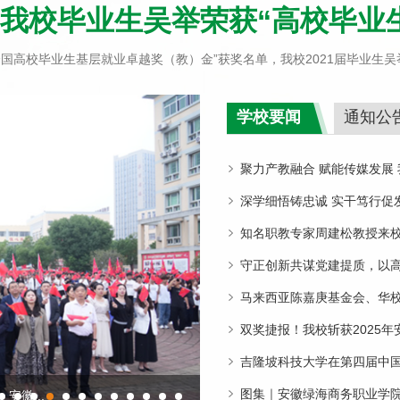
我校毕业生吴举荣获“高校毕业
高校毕业生基层就业卓越奖（教）金”获奖名单，我校2021届毕业生吴举，荣获2
学校要闻
通知公
聚力产教融合 赋能传媒发展 我校受邀参加安徽融媒体行业产教融合高质量发展
大会荣膺共同体副理事长单
深学细悟铸忠诚 实干笃行促发
学习会
知名职教专家周建松教授来校
守正创新共谋党建提质，以高质量党建引
究》交流研讨会在我校成功
马来西亚陈嘉庚基金会、华
双奖捷报！我校斩获2025
吉隆坡科技大学在第四届中
图集｜安徽绿海商务职业学院
徽总商会执行会长