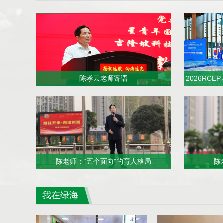
陈孝云老师寄语
2026RC
陈老师：“五个面向”的育人格局
陈
我在绿海