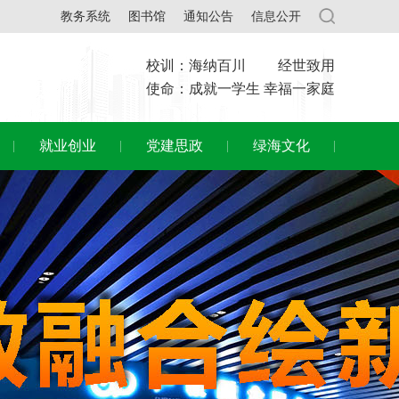
教务系统
图书馆
通知公告
信息公开
校训：海纳百川 经世致用
使命：成就一学生 幸福一家庭
就业创业
党建思政
绿海文化