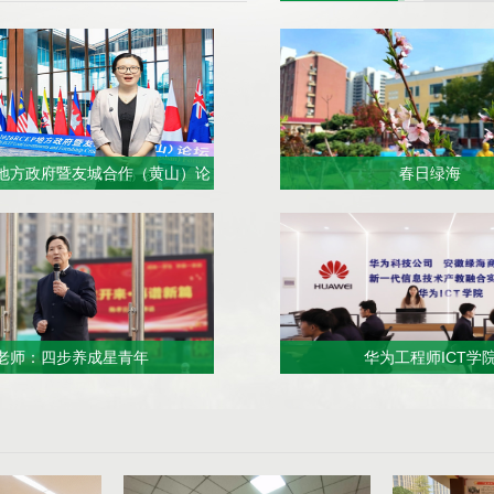
EP地方政府暨友城合作（黄山）论
春日绿海
坛签约仪式
老师：四步养成星青年
华为工程师ICT学