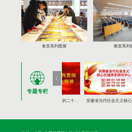
食堂系列图展
教室系列图展
专题专栏
传贯彻党的二十...
安徽省当代社会主义核心价...
深入学习贯彻习