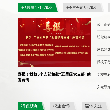
争创党建引领示范校
争创三全育人示范校
践行正确
述党建实
述党建成
我校举
喜报！我校5个支部荣获“五星级党支部”荣
学校在2
誉称号
安徽绿海
特色视频
校企合作
媒体关注