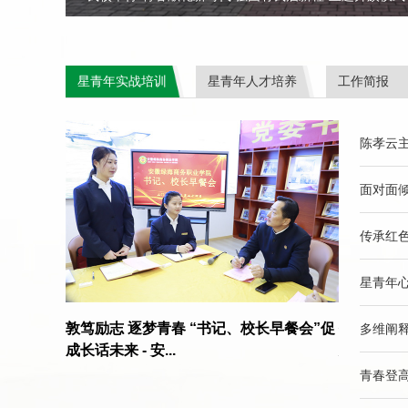
星青年实战培训
星青年人才培养
工作简报
陈孝云主
面对面倾
传承红色
星青年心
逐梦青春 “书记、校长早餐会”促
报到啦！身残志坚程雅琴开启大学
多维阐释
 安...
安徽绿海商务职业学院
青春登高