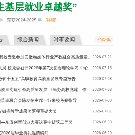
生基层就业卓越奖”
024-2025 年...
[详细]
告
综合新闻
时事要闻
+MORE
2026-07-21
位
展 校党委召开2026年第7次党委理论学习 中心组
2026-07-15
作“十五五”高职教育高质量发展专题报告
2026-07-08
领高质量发展 《民办高校党建工作研
2026-07-08
举行
校董事联合会陈友信主席一行来校考察指导
2026-07-03
年安徽省教学成果奖两项重磅大奖
2026-07-01
国—东盟创新创业大赛决赛中斩获二等奖
2026-06-30
2026届毕业典礼温情瞬间
2026-06-29
马来西亚吉隆坡建设大学隆重举行办学经营权交接仪式