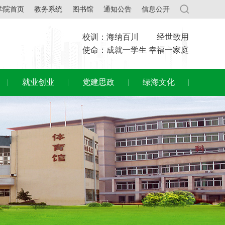
学院首页
教务系统
图书馆
通知公告
信息公开
校训：海纳百川 经世致用
使命：成就一学生 幸福一家庭
就业创业
党建思政
绿海文化