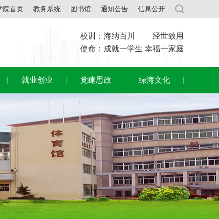
学院首页
教务系统
图书馆
通知公告
信息公开
校训：海纳百川 经世致用
使命：成就一学生 幸福一家庭
就业创业
党建思政
绿海文化