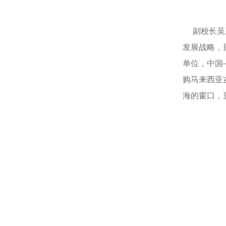
副校长吴玉
发展战略，
单位，中国
购马来西亚
海的窗口，