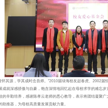
怀其源，学其成时念吾师。”2010届绿海校友赵春虎、2002届
展成就深感骄傲与自豪，饱含深情地回忆起在母校求学的难忘岁
校的辛勤培养，感谢陈孝云老师的悉心教导，表示将团结凝聚广
的助推器，为母校高质量发展贡献力量。