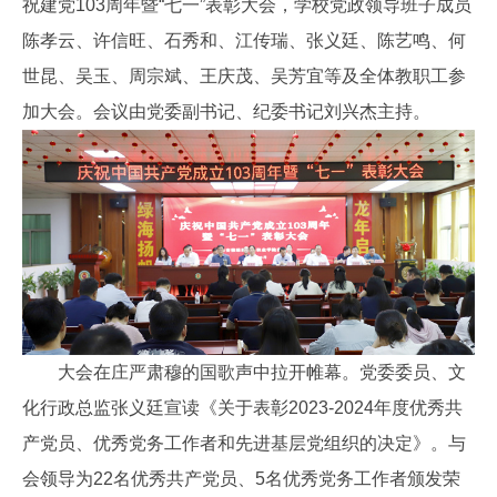
祝建党103周年暨“七一”表彰大会，学校党政领导班子成员
陈孝云、许信旺、石秀和、江传瑞、张义廷、陈艺鸣、何
世昆、吴玉、周宗斌、王庆茂、吴芳宜等及全体教职工参
加大会。会议由党委副书记、纪委书记刘兴杰主持。
大会在庄严肃穆的国歌声中拉开帷幕。党委委员、文
化行政总监张义廷宣读《关于表彰2023-2024年度优秀共
产党员、优秀党务工作者和先进基层党组织的决定》。与
会领导为22名优秀共产党员、5名优秀党务工作者颁发荣