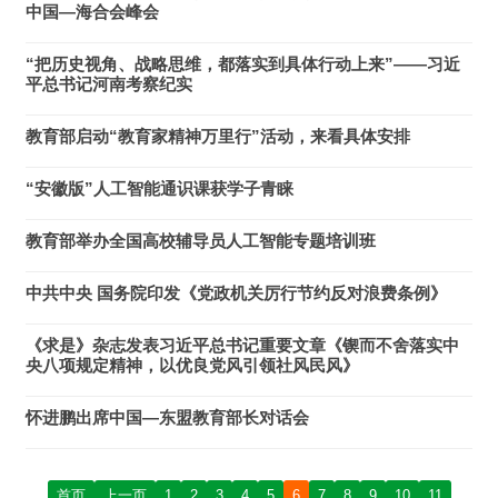
中国—海合会峰会
“把历史视角、战略思维，都落实到具体行动上来”——习近
平总书记河南考察纪实
教育部启动“教育家精神万里行”活动，来看具体安排
“安徽版”人工智能通识课获学子青睐
教育部举办全国高校辅导员人工智能专题培训班
中共中央 国务院印发《党政机关厉行节约反对浪费条例》
《求是》杂志发表习近平总书记重要文章《锲而不舍落实中
央八项规定精神，以优良党风引领社风民风》
怀进鹏出席中国—东盟教育部长对话会
首页
上一页
1
2
3
4
5
6
7
8
9
10
11