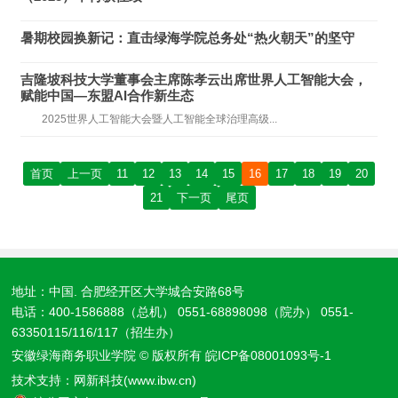
暑期校园换新记：直击绿海学院总务处“热火朝天”的坚守
吉隆坡科技大学董事会主席陈孝云出席世界人工智能大会，
赋能中国—东盟AI合作新生态
2025世界人工智能大会暨人工智能全球治理高级...
首页
上一页
11
12
13
14
15
16
17
18
19
20
21
下一页
尾页
地址：中国. 合肥经开区大学城合安路68号
电话：400-1586888（总机） 0551-68898098（院办） 0551-
63350115/116/117（招生办）
安徽绿海商务职业学院 © 版权所有
皖ICP备08001093号-1
技术支持：
网新科技(www.ibw.cn)