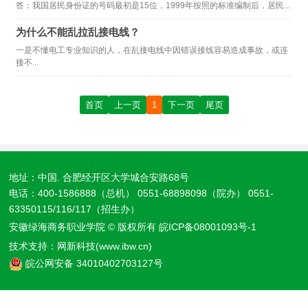
答：我国居民身份证的号码最初是15位，1999年按照的标准编制后，居民...
为什么不能乱拉乱接电线？
一是不懂电工专业知识的人，在乱接电线中因错误接线容易造成事故，或连
接不...
首页
上一页
1
下一页
尾页
地址：中国. 合肥经开区大学城合安路68号
电话：400-1586888（总机） 0551-68898098（院办） 0551-
63350115/116/117（招生办）
安徽绿海商务职业学院 © 版权所有
皖ICP备08001093号-1
技术支持：
网新科技(www.ibw.cn)
皖公网安备 34010402703127号