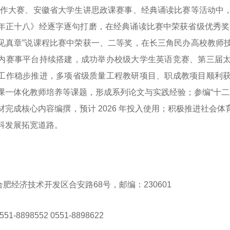
写作大赛、安徽省大学生讲思政课赛事、经典诵读比赛等活动中
年正十八》经逐字逐句打磨，在经典诵读比赛中荣获省级优秀奖
见真章”说课程比赛中荣获一、二等奖，在长三角民办高校教师
内赛事平台持续搭建，成功举办校级大学生英语竞赛、第三届
工作稳步推进，多项省级质量工程教研项目、职成教项目顺利
课一体化教师培养等课题，形成系列论文与实践经验；参编“十二
材完成核心内容编撰，预计 2026 年投入使用；积极推进社会
科发展拓宽道路。
肥经济技术开发区合安路68号，邮编：230601
1-8898552 0551-8898622