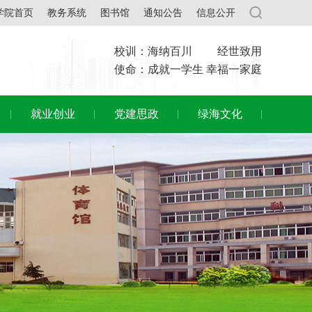
学院首页
教务系统
图书馆
通知公告
信息公开
校训：海纳百川 经世致用
使命：成就一学生 幸福一家庭
就业创业
党建思政
绿海文化