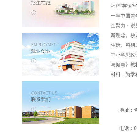
社杯”英语
一年中国青
金聚力・说
新理念。校
生活。
科研
中小学思政
与健康》教
材料，为学
地址：合
电话：055