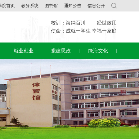
学院首页
教务系统
图书馆
通知公告
信息公开
校训：海纳百川 经世致用
使命：成就一学生 幸福一家庭
就业创业
党建思政
绿海文化