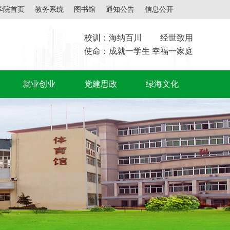
学院首页
教务系统
图书馆
通知公告
信息公开
校训：海纳百川 经世致用
使命：成就一学生 幸福一家庭
就业创业
党建思政
绿海文化