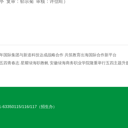
亭亭 复审：郁宗菊 审核：许信旺）
年国际集团与新道科技达成战略合作 共筑教育出海国际合作新平台
五四青春志 星耀绿海职教帆 安徽绿海商务职业学院隆重举行五四主题升
-63350115/116/117（招生办）