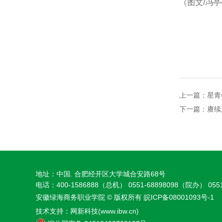
（图文/冯
上一篇：
星青
下一篇：
赓续
地址：中国. 合肥经开区大学城合安路68号
电话：400-1586888（总机） 0551-68898098（院办） 0551
安徽绿海商务职业学院 © 版权所有
皖ICP备08001093号-1
技术支持：
网新科技(www.ibw.cn)