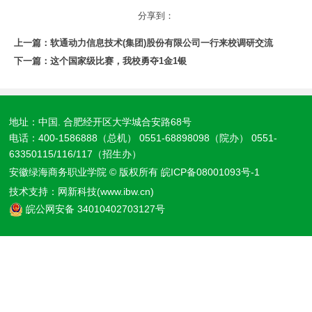
分享到：
上一篇：
软通动力信息技术(集团)股份有限公司一行来校调研交流
下一篇：
这个国家级比赛，我校勇夺1金1银
地址：中国. 合肥经开区大学城合安路68号
电话：400-1586888（总机） 0551-68898098（院办） 0551-
63350115/116/117（招生办）
安徽绿海商务职业学院 © 版权所有
皖ICP备08001093号-1
技术支持：
网新科技(www.ibw.cn)
皖公网安备 34010402703127号