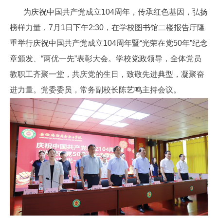
为庆祝中国共产党成立104周年，传承红色基因，弘扬
榜样力量，7月1日下午2:30，在学校图书馆二楼报告厅隆
重举行庆祝中国共产党成立104周年暨“光荣在党50年”纪念
章颁发、“两优一先”表彰大会。学校党政领导，全体党员
教职工齐聚一堂，共庆党的生日，致敬先进典型，凝聚奋
进力量。党委委员，常务副校长陈艺鸣主持会议。