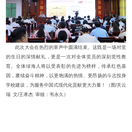
此次大会在热烈的掌声中圆满结束。这既是一场对党
的生日的深情献礼，更是一次对全体党员的深刻党性教
育。全体绿海人将以受表彰的先进为榜样，传承红色基
因，赓续奋斗精神，以更饱满的热情、更昂扬的斗志投身
学校建设，为服务中国式现代化贡献更大力量！（图/关云
瑞
文/王孝杰 审核：韦永久）