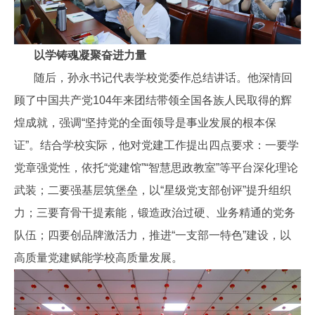
以学铸魂凝聚奋进力量
随后，孙永书记代表学校党委作总结讲话。他深情回
顾了中国共产党104年来团结带领全国各族人民取得的辉
煌成就，强调“坚持党的全面领导是事业发展的根本保
证”。结合学校实际，他对党建工作提出四点要求：一要学
党章强党性，依托“党建馆”“智慧思政教室”等平台深化理论
武装；二要强基层筑堡垒，以“星级党支部创评”提升组织
力；三要育骨干提素能，锻造政治过硬、业务精通的党务
队伍；四要创品牌激活力，推进“一支部一特色”建设，以
高质量党建赋能学校高质量发展。