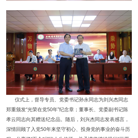
仪式上，督导专员、党委书记孙永同志为刘兴杰同志
郑重颁发“光荣在党50年”纪念章；董事长、党委副书记陈
孝云同志向其赠送纪念品。随后，刘兴杰同志发表感言，
深情回顾了入党50年来坚守初心、投身党的事业的奋斗历