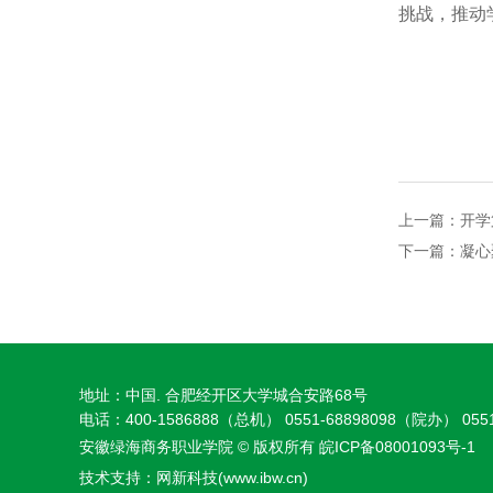
挑战，推动学
上一篇：
开学
下一篇：
凝心
地址：中国. 合肥经开区大学城合安路68号
电话：400-1586888（总机） 0551-68898098（院办） 0551
安徽绿海商务职业学院 © 版权所有
皖ICP备08001093号-1
技术支持：
网新科技(www.ibw.cn)