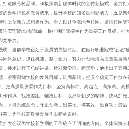
，打造账号树品牌。积极探索新媒体时代的宣传新模式，全力打造
校的办学特色和教育成果，提升学校的知名度和影响力；五是聚
管理上创新方式积极作为。全力以赴争取绿色校园、廉洁校园等
极响应“职教出海”战略，将推动国际招生作为重要工作目标。扩
和竞争力。
，当前学校正处于发展的关键时期。在做好职业院校“五金”建设
共同体意识，抓住机遇、凝心聚力，努力开创绿海高质量发展新
孙永进行了总结讲话。针对新学期、新形势，他提出了五项工作
领，紧密围绕学校的发展目标，巩固基础，把安全稳定工作放在
要求。把高质量发展作为目标，坚持高标准、高起点、高策略、高推
工作作风，找准差距、瞄准目标，以只争朝夕的精神，快马加鞭、
绳，坚持系统观念，守正创新，出实招、谋实效、出真功；最后，
好幕，为学校高质量发展作出新的贡献。
大会议为学校新学期的工作确立了明确的方向。全体绿海人将