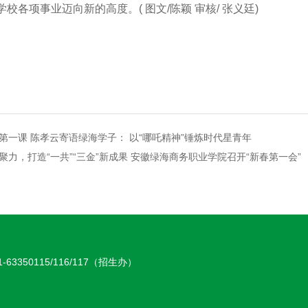
校各项事业迈向新的高度。( 图文/陈颖 审核/ 张义廷)
第一课 陈孝云寄语绿海学子： 以“哪吒精神”锤炼时代星青年
聚力，打造“一共”“三金”新成果 安徽绿海商务职业学院召开“新春第一会”
-63350115/116/117（招生办）