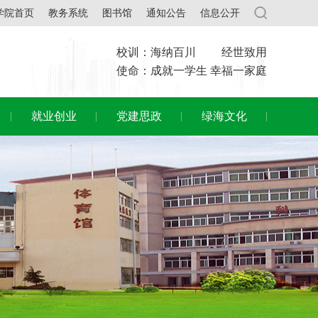
学院首页
教务系统
图书馆
通知公告
信息公开
校训：海纳百川 经世致用
使命：成就一学生 幸福一家庭
就业创业
党建思政
绿海文化