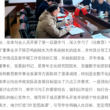
全体与会人员开展了第一议题学习，深入学习了《论教育》中
了董事会关于陈艺鸣副校长为常务副校长的提名，并对其分管工作
工作情况及新学期工作安排的汇报，并就校园安全、开学准备、
长、党委副书记、星青年文化研究院院长、安徽数字创意职教集
设和教育教学事业发展等方面取得了显著成绩，特别是在数字化
陈孝云结合学校实际及发展目标提出了六点工作要求。一是强化
展讨论式学习，将学习与工作紧密结合，做到以学促行，知行合
团队的核心竞争力。领导班子成员要带头开发并讲授个性化课程
英才。倾力打造“28 堂思政课”，引导学生明确人生目标、坚定