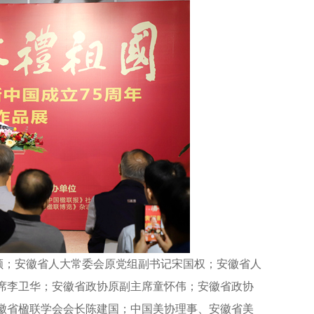
顺；安徽省人大常委会原党组副书记宋国权；安徽省人
席李卫华；安徽省政协原副主席童怀伟；安徽省政协
徽省楹联学会会长陈建国；中国美协理事、安徽省美