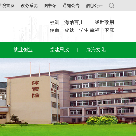
学院首页
教务系统
图书馆
通知公告
信息公开
校训：海纳百川 经世致用
使命：成就一学生 幸福一家庭
就业创业
党建思政
绿海文化