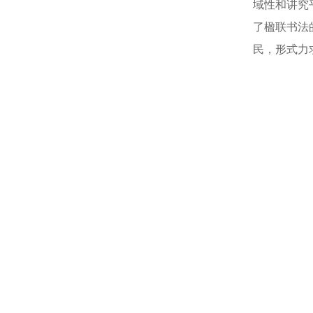
域性和讲究
了楹联书法
民，形式力