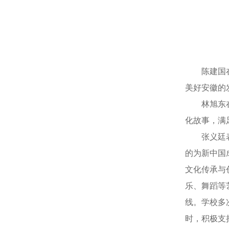
陈建国在致
美好安徽的
林旭东在致
化故事，满
张义廷表示
的为新中国
文化传承与
乐、舞蹈等
线。学校多
时，积极支