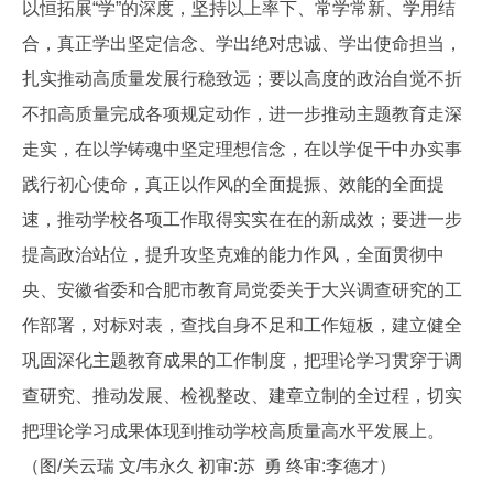
以恒拓展“学”的深度，坚持以上率下、常学常新、学用结
合，真正学出坚定信念、学出绝对忠诚、学出使命担当，
扎实推动高质量发展行稳致远；要以高度的政治自觉不折
不扣高质量完成各项规定动作，进一步推动主题教育走深
走实，在以学铸魂中坚定理想信念，在以学促干中办实事
践行初心使命，真正以作风的全面提振、效能的全面提
速，推动学校各项工作取得实实在在的新成效；要进一步
提高政治站位，提升攻坚克难的能力作风，全面贯彻中
央、安徽省委和合肥市教育局党委关于大兴调查研究的工
作部署，对标对表，查找自身不足和工作短板，建立健全
巩固深化主题教育成果的工作制度，把理论学习贯穿于调
查研究、推动发展、检视整改、建章立制的全过程，切实
把理论学习成果体现到推动学校高质量高水平发展上。
（图/关云瑞 文/韦永久 初审:苏 勇 终审:李德才）