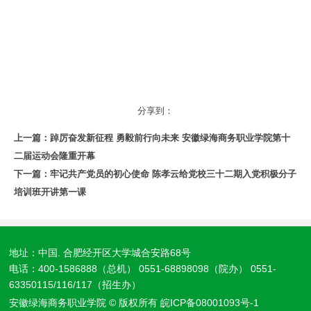
分享到：
上一篇：
踔厉奋发新征程 勇毅前行向未来 安徽绿海商务职业学院第十
二届运动会隆重开幕
下一篇：
牢记共产党员的初心使命 陈孝云给党校三十二期入党积极分子
培训班开讲第一课
地址：中国. 合肥经开区大学城合安路68号
电话：400-1586888（总机） 0551-68898098（院办） 0551-
63350115/116/117（招生办）
安徽绿海商务职业学院 © 版权所有
皖ICP备08001093号-1